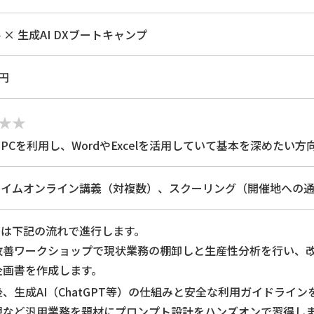
× 生成AI DXブートキャンプ
0円
PCを利用し、WordやExcelを活用していて基本を深めたい方
タイムオンライン講義（対複数）、スクーリング（開催地への
では下記の流れで進行します。
改善ワークショップで現状業務の棚卸しと生産性分析を行い、
企画書を作成します。
後、生成AI（ChatGPT等）の仕組みと安全な利用ガイドライ
想など汎用業務を題材にプロンプト設計をハンズオンで習得し