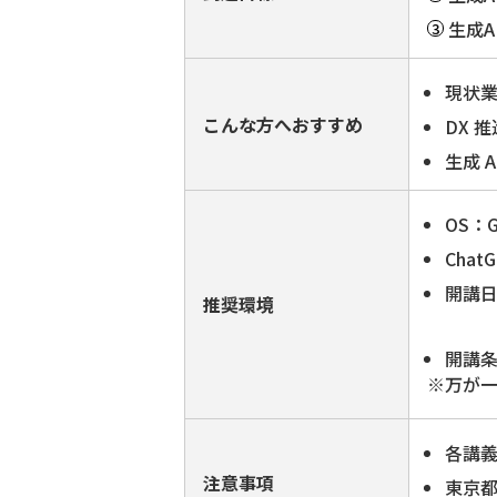
生成
現状
こんな方へおすすめ
DX 
生成 
OS：Go
Cha
開講日
推奨環境
火曜
開講条
※万が
各講
注意事項
東京