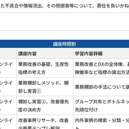
じた不具合や情報流出、その他損害等について、責任を負いか
講座時間割
講座内容
学習内容詳細
ンライ
業務改善の基礎、生産性
業務改善とDXの全体像、
）
指標の考え方
稼働率など指標の算出方
ンライ
業務棚卸しメソッド、棚
業務棚卸の手法について
）
卸し実習①
ンライ
棚卸し実習②、改善優先
グループ共有とボトルネ
）
度の決め方
先順位付け
ンライ
改善事例リサーチ、改善
内外事例の検索・分類・分
）
企画書テンプレ解説
ト