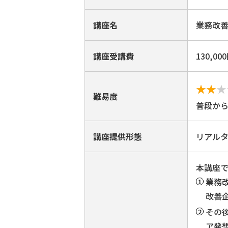
講座名
業務改善 
講座受講費
130,00
難易度
普段から
講座提供形態
リアル
本講座
業務
改善
その
ア発