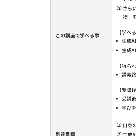
さらに
物」
【学べ
この講座で学べる事
生成A
生成A
【得ら
講義
【受講
受講
学び
自身
到達目標
生成