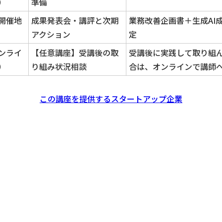
）
準備
開催地
成果発表会・講評と次期
業務改善企画書＋生成AI
アクション
定
ンライ
【任意講座】受講後の取
受講後に実践して取り組
）
り組み状況相談
合は、オンラインで講師
この講座を提供するスタートアップ企業