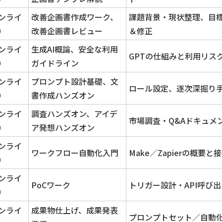
ンライ
改善企画書作成ワーク、
課題背景・現状整理、目標
）
改善企画書レビュー
＆修正
ンライ
生成AI概論、安全な利用
GPTの仕組みと利用リス
）
ガイドライン
ンライ
プロンプト設計基礎、文
ロール設定、逐次深掘り
）
書作成ハンズオン
ンライ
調査ハンズオン、アイデ
市場調査・Q&Aドキュメ
）
ア発想ハンズオン
ンライ
ワークフロー自動化入門
Make／Zapierの概要と
）
ンライ
PoCワーク
トリガー設計・API呼び
）
ンライ
成果物仕上げ、成果発表
プロンプトセット／自動